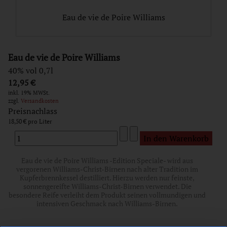
Eau de vie de Poire Williams
Eau de vie de Poire Williams
40% vol 0,7l
12,95 €
inkl. 19% MWSt.
zzgl.
Versandkosten
Preisnachlass
18,50 €
Eau de vie de Poire Williams -Edition Speciale- wird aus
vergorenen Williams-Christ-Birnen nach alter Tradition im
Kupferbrennkessel destilliert. Hierzu werden nur feinste,
sonnengereifte Williams-Christ-Birnen verwendet. Die
besondere Reife verleiht dem Produkt seinen vollmundigen und
intensiven Geschmack nach Williams-Birnen.