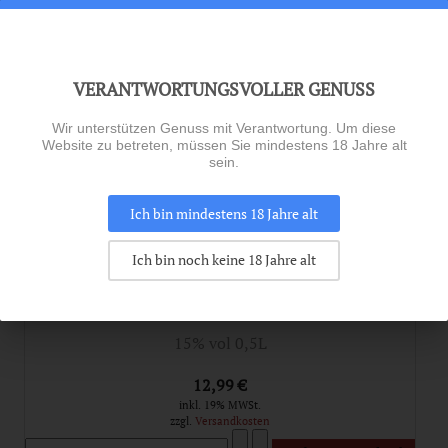
NEU IM SORTIMENT
VERANTWORTUNGSVOLLER GENUSS
Wir unterstützen Genuss mit Verantwortung. Um diese
Website zu betreten, müssen Sie mindestens 18 Jahre alt
sein.
Ich bin mindestens 18 Jahre alt
Ich bin noch keine 18 Jahre alt
CAPPUCCINO CREAM - SAHNELIKÖR
15% vol 0,5L
12,99 €
inkl. 19% MWSt.
zzgl.
Versandkosten