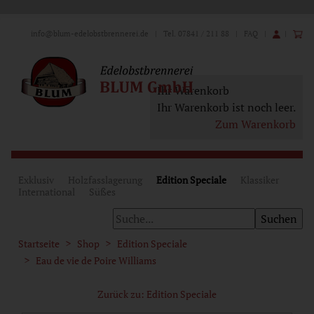
info@blum-edelobstbrennerei.de
| Tel. 07841 / 211 88 |
FAQ
|
|
Ihr Warenkorb
Ihr Warenkorb ist noch leer.
Zum Warenkorb
Exklusiv
Holzfasslagerung
Edition Speciale
Klassiker
International
Süßes
Startseite
Shop
Edition Speciale
Eau de vie de Poire Williams
Zurück zu: Edition Speciale