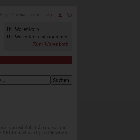
de
| Tel. 07841 / 211 88 |
FAQ
|
|
Ihr Warenkorb
Ihr Warenkorb ist noch leer.
Zum Warenkorb
rei von Edelobst darin. So sind
efüllt in hochwertigen Flaschen