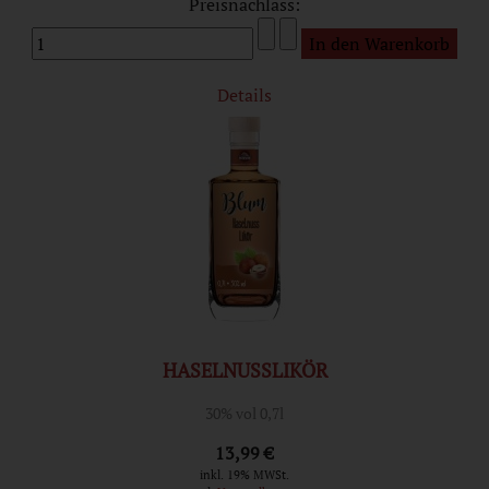
Preisnachlass:
Details
HASELNUSSLIKÖR
30% vol 0,7l
13,99 €
inkl. 19% MWSt.