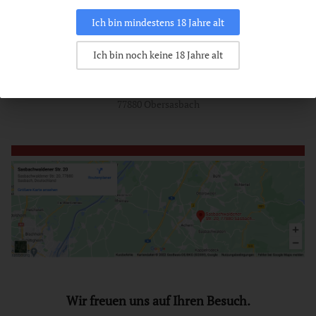
Spezielle Kundenwünsche versuchen wir gerne zu erfüllen.
Sprechen Sie uns an.
Ich bin mindestens 18 Jahre alt
ANFAHRT
Ich bin noch keine 18 Jahre alt
Edelobstbrennerei Blum GmbH
Sasbachwaldener Straße 20
77880 Obersasbach
Wir freuen uns auf Ihren Besuch.