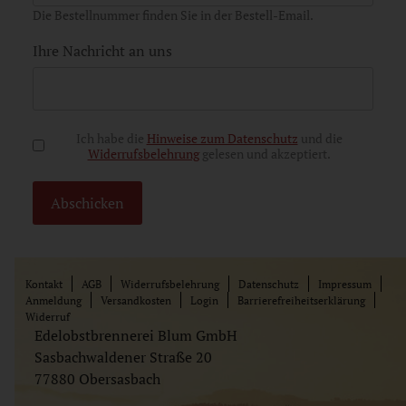
Die Bestellnummer finden Sie in der Bestell-Email.
Ihre Nachricht an uns
Nutzungsbedingungen
*
Ich habe die
Hinweise zum Datenschutz
und die
Widerrufsbelehrung
gelesen und akzeptiert.
Abschicken
Kontakt
AGB
Widerrufsbelehrung
Datenschutz
Impressum
Anmeldung
Versandkosten
Login
Barrierefreiheitserklärung
Widerruf
Edelobstbrennerei Blum GmbH
Sasbachwaldener Straße 20
77880 Obersasbach