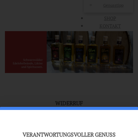
Genusstipp
SHOP
KONTAKT
WIDERRUF
Hier haben Sie die Möglichkeit von einem Kaufvertrag per
Widerruf zurückzutreten. Bitte beachten Sie unsere
Widerrufsbelehrung
.
VERANTWORTUNGSVOLLER GENUSS