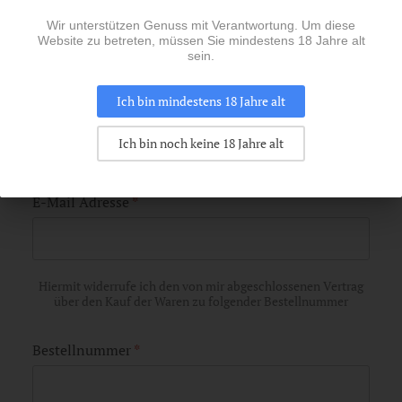
Wir unterstützen Genuss mit Verantwortung. Um diese
Nachname
*
Website zu betreten, müssen Sie mindestens 18 Jahre alt
sein.
Ich bin mindestens 18 Jahre alt
Vorname
*
Ich bin noch keine 18 Jahre alt
E-Mail Adresse
*
Hiermit widerrufe ich den von mir abgeschlossenen Vertrag
über den Kauf der Waren zu folgender Bestellnummer
Bestellnummer
*