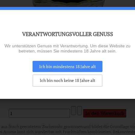
VERANTWORTUNGSVOLLER GENUSS
Wir unterstützen Genuss mit Verantwortung. Um diese Website zu
betreten, müssen Sie mindestens 18 Jahre alt sein.
Ich bin mindestens 18 Jahre alt
Ich bin noch keine 18 Jahre alt
 aus frisch geerntetem Zuckerrohr gewonnen und bildet die Grundlage viel
s Aroma lässt sich wunderbar mit Fruchtsäften kombinieren. Bekannteste