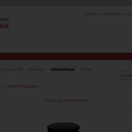
info@blum-edelobstbrennerei.
tion Speciale
Klassiker
International
Süßes
l
Brazilia Cachaca
Zurück zu: International