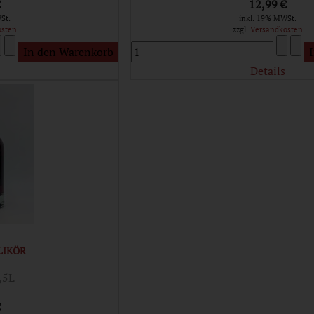
€
12,99 €
St.
inkl. 19% MWSt.
osten
zzgl.
Versandkosten
Details
LIKÖR
,5L
€