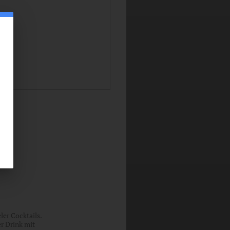
er Cocktails.
r Drink mit