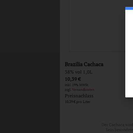
Brazilia Cachaca
38% vol 1,0L
10,39 €
inkl. 19% MWSt.
zzgl.
Versandkosten
Preisnachlass
10,39 €
Der Cachaca wird
Sein besondere