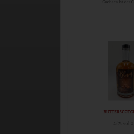
Cachaca ist der C
BUTTERSCOTCH
25% vol 0