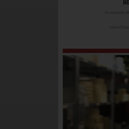
BE
In unserem a
Aktuell ba