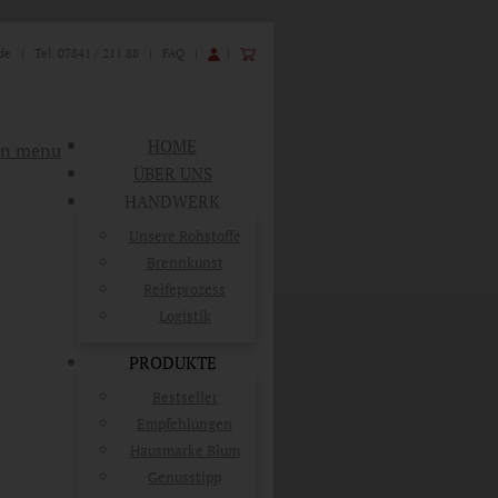
de
| Tel. 07841 / 211 88 |
FAQ
|
|
HOME
n menu
ÜBER UNS
HANDWERK
Unsere Rohstoffe
Brennkunst
Reifeprozess
Logistik
PRODUKTE
Bestseller
Empfehlungen
Hausmarke Blum
Genusstipp