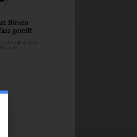
st-Birnen-
ass gereift
ist-Birnenbrand mit
 Holznote.
s