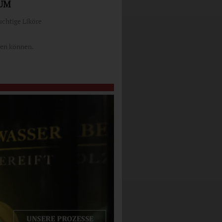
LUM
uchtige Liköre
len können.