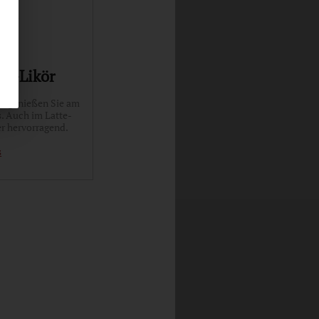
am-Likör
ör genießen Sie am
s. Auch im Latte-
r hervorragend.
s