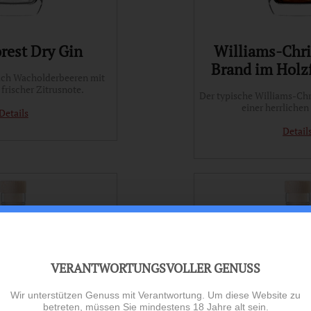
rest Dry Gin
Williams-Chri
Brand im Holzf
ch Wacholderbeeren mit
frischer Zitrusnote.
Der typische Williams-Chr
einer herrlichen
Details
Detail
VERANTWORTUNGSVOLLER GENUSS
Wir unterstützen Genuss mit Verantwortung. Um diese Website zu
betreten, müssen Sie mindestens 18 Jahre alt sein.