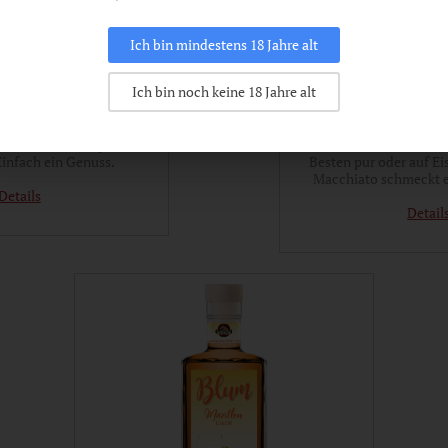
Ich bin mindestens 18 Jahre alt
Ich bin noch keine 18 Jahre alt
-Rum-Likör
Kirsch-Cre
henlikör mit der perfekten
Unser Kirsch-Cream Lik
infach ein Genuss.
Besten pur oder auf Ei
Macchiato schmeckt e
Details
Detail