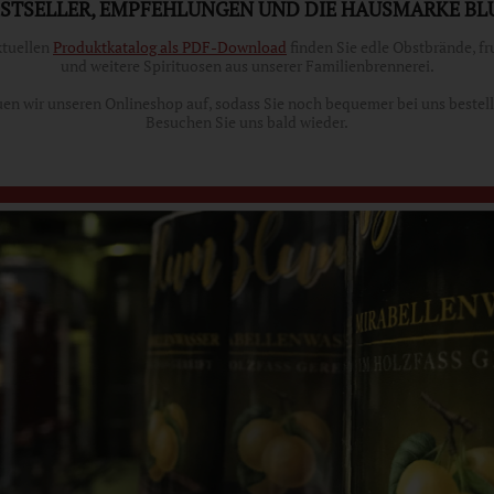
STSELLER, EMPFEHLUNGEN UND DIE HAUSMARKE B
ktuellen
Produktkatalog als PDF-Download
finden Sie edle Obstbrände, fr
und weitere Spirituosen aus unserer Familienbrennerei.
uen wir unseren Onlineshop auf, sodass Sie noch bequemer bei uns bestel
Besuchen Sie uns bald wieder.