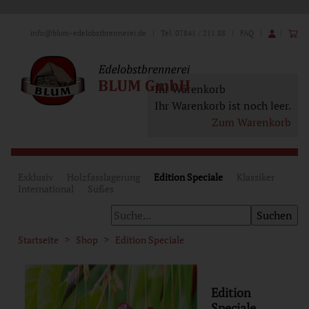
info@blum-edelobstbrennerei.de
| Tel. 07841 / 211 88 |
FAQ
|
|
Ihr Warenkorb
Ihr Warenkorb ist noch leer.
Zum Warenkorb
Exklusiv
Holzfasslagerung
Edition Speciale
Klassiker
International
Süßes
Startseite
Shop
Edition Speciale
Edition
Speciale