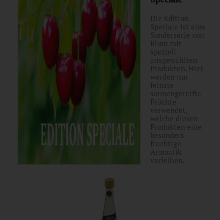
Die Edition
Speciale ist eine
Sonderserie von
Blum mit
speziell
ausgewählten
Produkten. Hier
werden nur
feinste
sonnengereifte
Früchte
verwendet,
welche diesen
Produkten eine
besonders
fruchtige
Aromatik
verleihen.