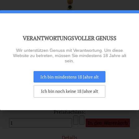
VERANTWORTUNGSVOLLER GENUSS
Wir unterstützen Genuss mit Verantwortung. Um diese
Website zu betreten, müssen Sie mindestens 18 Jahre alt
sein.
EAU DE VIE DE POIRE WILLIAMS
Ich bin mindestens 18 Jahre alt
40% vol 0,7l
Ich bin noch keine 18 Jahre alt
12,95 €
inkl. 19% MWSt.
zzgl.
Versandkosten
Preisnachlass:
Details